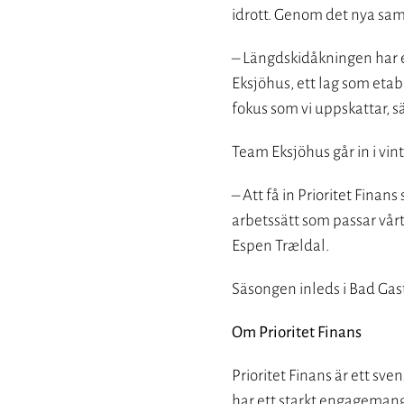
idrott. Genom det nya sama
– Längdskidåkningen har en
Eksjöhus, ett lag som etab
fokus som vi uppskattar, sä
Team Eksjöhus går in i vint
– Att få in Prioritet Finan
arbetssätt som passar vårt 
Espen Trældal.
Säsongen inleds i Bad Gas
Om Prioritet Finans
Prioritet Finans är ett sv
har ett starkt engagemang i