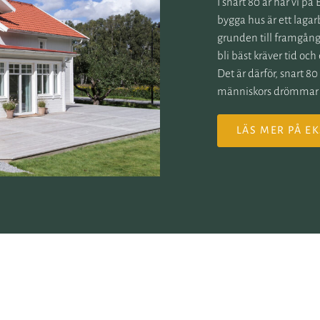
I snart 80 år har vi p
bygga hus är ett lagar
grunden till framgång,
bli bäst kräver tid och
Det är därför, snart 80
människors drömmar –
LÄS MER PÅ E