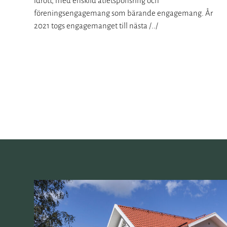
idrott, med enskild atletsponsring och
 grad
föreningsengagemang som bärande engagemang. År
2021 togs engagemanget till nästa /../