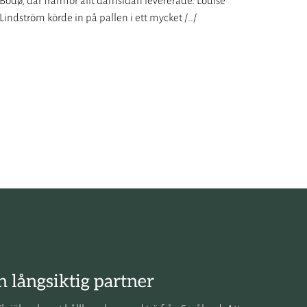
Bodø, där framför allt damsidan levererade. Louise
Lindström körde in på pallen i ett mycket /../
n långsiktig partner