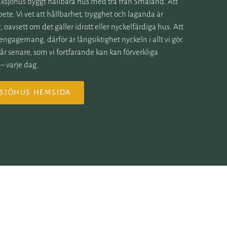
å Eksjöhus byggt hållbara hus med trä från Småland. Att
bete. Vi vet att hållbarhet, trygghet och laganda är
 oavsett om det gäller idrott eller nyckelfärdiga hus. Att
 engagemang, därför är långsiktighet nyckeln i allt vi gör.
 år senare, som vi fortfarande kan kan förverkliga
 varje dag.
KSJÖHUS HEMSIDA