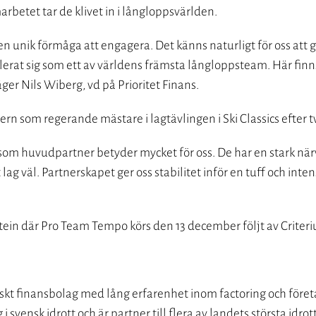
rbetet tar de klivet in i långloppsvärlden.
 unik förmåga att engagera. Det känns naturligt för oss att g
lerat sig som ett av världens främsta långloppsteam. Här finns
ger Nils Wiberg, vd på Prioritet Finans.
ern som regerande mästare i lagtävlingen i Ski Classics efter två
s som huvudpartner betyder mycket för oss. De har en stark närv
lag väl. Partnerskapet ger oss stabilitet inför en tuff och int
tein där Pro Team Tempo körs den 13 december följt av Criter
enskt finansbolag med lång erfarenhet inom factoring och föret
 svensk idrott och är partner till flera av landets största idro