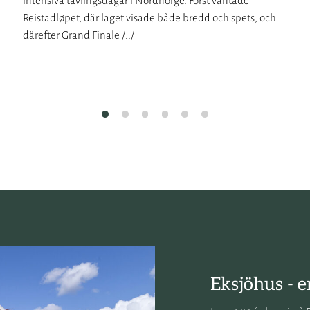
intensiva tävlingsdagar i Nordnorge. Först väntade
Reistadløpet, där laget visade både bredd och spets, och
därefter Grand Finale /../
Eksjöhus - e