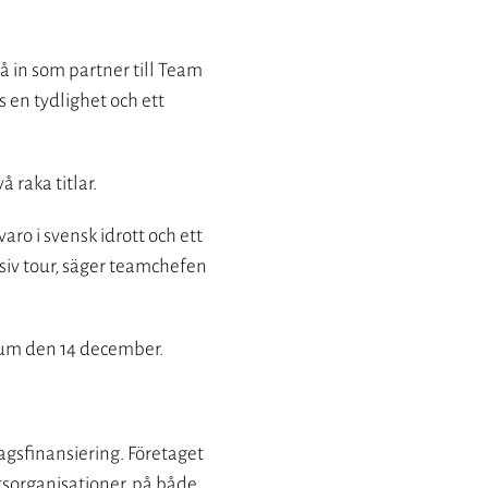
å in som partner till Team
 en tydlighet och ett
 raka titlar.
aro i svensk idrott och ett
ensiv tour, säger teamchefen
ium den 14 december.
agsfinansiering. Företaget
ttsorganisationer, på både