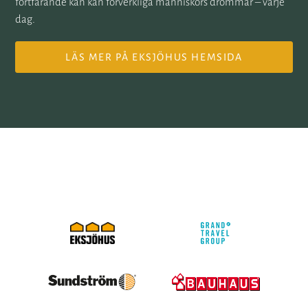
fortfarande kan kan förverkliga människors drömmar – varje
dag.
LÄS MER PÅ EKSJÖHUS HEMSIDA