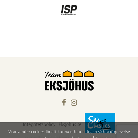
Integritetspolicy
Eksjöhus.se
Vi använder cookies för att kunna erbjuda dig en så bra upplevelse